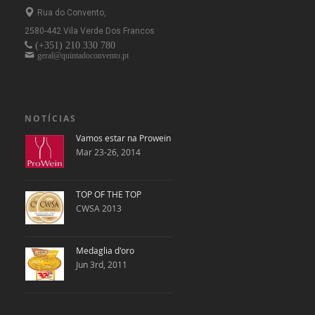
Rua do Convento,
2580-442 Vila Verde Dos Francos
(+351)
210 330 780
geral@quintadoconvento.pt
NOTÍCIAS
Vamos estar na Prowein
Mar 23-26, 2014
TOP OF THE TOP
CWSA 2013
Medaglia d'oro
Jun 3rd, 2011