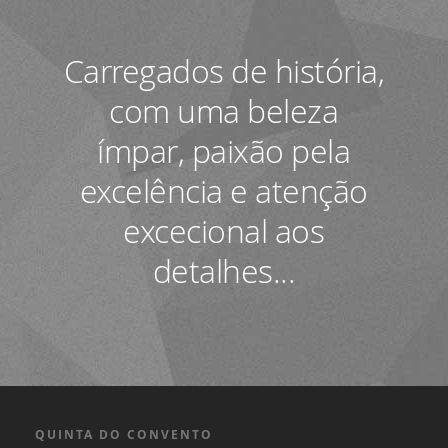
Carregados de história,
com uma beleza
ímpar, paixão pela
excelência e atenção
excecional aos
detalhes...
QUINTA DO CONVENTO